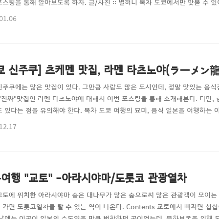
포스팅을 통해 알아보도록 하자. 글/사진 :: 별혀니 목차 도쿄에서만 맛볼 수 있
맛볼 수 있다. 일본의 독특한 맛을 느낄 수 있는 음식들은 워낙 많아서 어떤 것을
01.06
는 일반적으로 한국의 일본식 식당에서 맛볼 수 없는 진짜로 일본에서만 먹을 
보였던 음식이 바로 이번 포스팅을 ..
쿄 신주쿠] 츠케멘 맛집, 라멘 타츠노야(ラーメン
신주쿠에는 많은 맛집이 있다. 그만큼 사람도 많은 도시인데, 정말 맛있는 음식
 "진짜"맛집인 라멘 타츠노야에 대해서 이번 포스팅을 통해 소개해본다. 다만
도 있다는 점을 유의해야 한다. 목차 도쿄 여행의 묘미, 음식 일본을 여행하는 이
 멀고도 가까운 나라인 일본은 우리나라 사람들에게 맞는 입맛을 가진 음식들이
12.17
이후에는 한국에서도 일본의 본토 맛을 그대로 보존하는 음식점들이 많아지긴 했
문에 "이야 맛있네!"보다는 "음? ..
여행 "교토" -아라시야마/도롯코 관광열차
교토에 위치한 아라시야마 숲은 대나무가 많은 숲으로써 많은 관광객이 모이는
 가면 도롯코열차를 탈 수 있는 역이 나온다. Contents 교토에서 빠지면 
옛날에는 이곳이 일본의 수도였을 만큼 번창하던 곳이었는데, 문화보존을 위해 