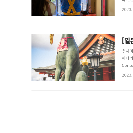
끔 볼
2023.
시야마
가면 
[일
후시미
이나리
Con
고 할
2023.
도역할
개의 