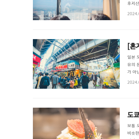
후지산
다. 
2024.
까지 
않았다
[혼
일본 
유의 
가 아
아침,
2024.
려면.
하기 때
도쿄
보통 
비슷한