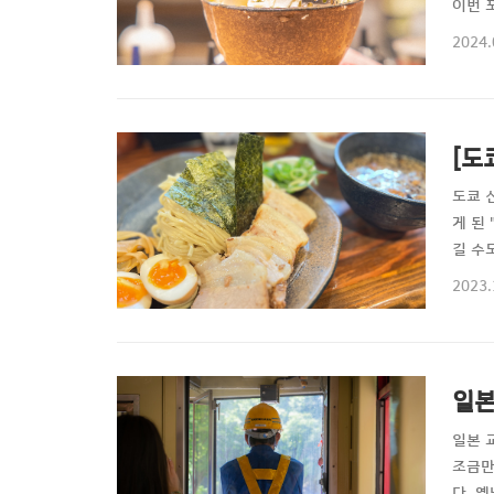
이번 
식을 
2024.
행에서
일 돋
[도
도쿄 
게 된
길 수
특히나
2023.
로나 
많기 때
일본
일본 
조금만
다. 