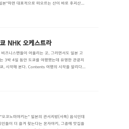
산 "일본"하면 대표적으로 떠오르는 산이 바로 후지산이
대피소(고고메 라고 하더라...)까지 올라간 후 정상
 6번 넘게 다녀왔는데 한 번도 올라가거나 여행하지
도쿄 NHK 오케스트라
 비즈니스맨들이 어울리는 곳, 그러면서도 일본 고
에는 3박 4일 동안 도쿄를 여행했는데 유명한 관광지
 시작해 본다. Contents 여행의 시작을 알리다.
로 느껴진다. 그렇지만 일어나야 한다. 새벽 첫차를 타
 못했다. 여행의 설렘인 것도 있지만 반드시 꼭 일어나야
 "오코노미야키는" 일본의 관서지방(서쪽) 음식인데
지인들이 더 즐겨 찾는다는 몬자야키, 그중에 맛집을