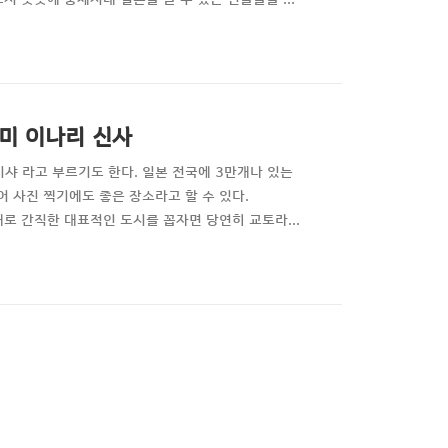
 자연풍경이 궁금할 때도 있다. 오늘 소개하게 될 아라
다면 반드시 이곳을 방문해야 한다. 이 곳을 안 보고
시미 이나리 신사
샤 라고 부르기도 한다. 일본 전국에 3만개나 있는
 사진 찍기에도 좋은 장소라고 할 수 있다.
 그대로 간직한 대표적인 도시를 꼽자면 당연히 교토라
1868년 메이지유신 전까지 1075년 동안 일본의 수
 후시미 이나리 신사로 발걸음이 멈추게 된다. 1천