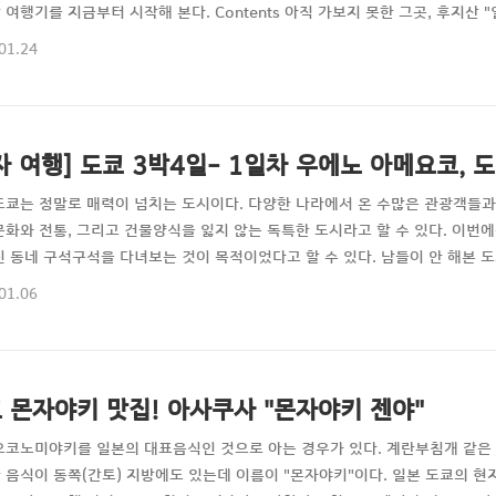
 여행기를 지금부터 시작해 본다. Contents 아직 가보지 못한 그곳, 후지
그만큼 사람들이 많이 찾기도 하고 실제로 구경만 하는 것이 아니라 산의 중간의 
01.24
등반하는 등산객들도 꽤 있다고 하는 산이다. 그런데 이런 후지산을 일본여행만
는 사실을 이번 여행을 계획하며 떠올..
자 여행] 도쿄 3박4일- 1일차 우에노 아메요코, 
도쿄는 정말로 매력이 넘치는 도시이다. 다양한 나라에서 온 수많은 관광객들과
문화와 전통, 그리고 건물양식을 잃지 않는 독특한 도시라고 할 수 있다. 이번
닌 동네 구석구석을 다녀보는 것이 목적이었다고 할 수 있다. 남들이 안 해본 도쿄,
 3시... 알람이 울린다. 따듯한 이불과는 다르게 차디찬 서울의 공기가 몸속으
01.06
..!! 어제는... 아니, 오늘이지 0시가 넘어서 잠이 들었지만 쉽사리 잠에 들지
문이다. 리무진 ..
 몬자야키 맛집! 아사쿠사 "몬자야키 젠야"
오코노미야키를 일본의 대표음식인 것으로 아는 경우가 있다. 계란부침개 같은
 음식이 동쪽(간토) 지방에도 있는데 이름이 "몬자야키"이다. 일본 도쿄의 현