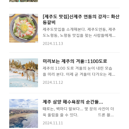
포스팅은 밖에 나와있는 관계로 간단히 스마
서 때로는 이하이의 노래 '한숨'에 나오는 가
트폰을 이용해서 업로드 해보고자한다.토끼
사처럼 '당신의 안에 남은 게 없다고 느껴'질
는 과연 산책을 좋아하는가?토끼는 기본적
[제주도 맛집]신제주 연동의 강자:: 화산
때 피난할 수 있는 피난처가 되어주기도 한
으로 움직이는 것을 매우 좋아하는 동물이다
등갈비
다. 제주에 오래 살아본 나로서는 제주시는
😆 애초에 발달한 기다린 발바닥과 민첩한
서울만큼의 북적거림과 화려함을 준다고 생
제주도맛집을 소개해본다. 제주도연동, 제주
몸놀림이 그것을 증명한다.그렇다면 제주의
각하지만 서귀포의 해안가 마을로 가면 하와
도노형동, 노형동 맛집을 찾는 사람들에게
토끼가 갖춰야 할 덕목은 무엇일까?! 바로
이나 괌처럼 한적하고 여..
도움이 될만한 내용이다. 화산등갈비는 혼밥
바다의 냄새와 파도소리에 익숙해져야 한다
2024.11.13
도 가능한 공간으로 공항에서 버스로 올 수
고 생각한다...ㅋㅋ 바다.. 그리고 토끼..?아
있는 한라병원 근처에 위치한 맛집이다. 이
직까지 나의 폰 메인 화면인 장면이다 ...ㅋ
번 포스팅을 통해 한번 알아보도록 한
미리보는 제주의 겨울::1100도로
ㅋ반려동물이긴 하지만 객체상 먹이사슬 최
다. 따듯한 국물이 생각난다면... 날씨가
하위인 초식동물들이기에.. 다른 사람으로부
제주의 1100 도로 겨울의 눈이 내린 모습
점점 겨울로 향하고 있다. 분명 작년에도 단
터 보호하려고 한다기 보다는 다른 동물들로
을 미리 본다. 이제 곧 겨울이 다가오는 제주
풍이 잘 지지 않아서 많이 아쉬웠던 기억이
부터 보호하려고 하네스(몸줄)과 리드 줄을
의 모습을 미리 볼 수 있는 기회인 포스팅을
2024.11.12
있는데 이번년도는 아예 가을을 건너뛰고 바
사용..
통해 겨울의 추운 기운을 느껴본다. - 테
로 겨울로 점프를 하려는지 날이 아직까진
마 1. 제주의 조랑말 - 1100 도로로 올라
제주는 따듯하다. 그렇지만, 아침저녁으로는
가는 길... 제주의 겨울말들이 나의 시선을
제주 삼양 해수욕장의 순간들...
제법 쌀쌀해지는 시기가 다가오고... 길거리
끈다. 어디가유...? 하고 물어보는 듯한 우수
에는 포장마차들이 늘어선다. 한동안 조용했
때로는, 백마디 말보다... 몇 장의 사진이 더
에 찬 눈빛을 보이는 녀석... 다녀올
었던 어묵포차와 붕어빵이 나타나기 시작하
욱 울림을 줄 수 있다. 드론 촬영
께...!! - 테마 2. 1100 도로 휴게소 - 제
는 걸 보면 겨울의 추위가 다가오긴 하나보
영상모음 아래 글도 같이 보면 좋아요!
주의 1100 도로 휴게소는 눈만 내리면 항
2024.11.11
다. 오늘 소개할 "화산등갈비"는 혼자 오..
⋰˚☆ 추자도, 제주의 숨겨진 보물 - 후포해
상 많은 관광객들로 자리가 빽빽하다. 물론,