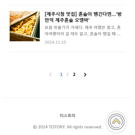
변의 일몰제주 속에 숨겨진 소중한 섬. 추자
제주 도민들도 올라간다. 그저 바라만 보고
도에 대하여 포스팅해 본다. 특히나 이번 포
있어도 마음이 푸근해지는 장소이기에 눈이
[제주시청 맛집] 혼술이 땡긴다면...'방
스팅에서는 추자도의 일몰사진과 영상을 담
내릴 때는 못 올라가지만, 눈이 내린 다음날
만덕 제주혼술 오뎅바'
아보았다. 추자도여행을 준비하고 있는 분들
은 갈 수 있는 공간이다. - 테마 3. 1100
요즘 빗줄기가 거세다. 제주 여행은 왔고, 혼
에게 좋은 도움이 되었으면starwise.kr 산
도로 가는 길.. 오는 길....
자여행이라 갈 데도 없고, 혼술이 땡길 때 가
다는 것은, 기록이다.기억을 걷는 시간 오늘
볼 수 있는 좋은 공간을 추천해 본다. 제주시
하루도 잘 살아있다. 그런데, 이 '현재'라는
2024.11.10
청 맛집을 찾는다면 바로 여기다. 혼술은 이
녀석은 순식간에 '과거'가 되어버리고 내 기
곳에서 해결하자 제주여행은 왔는데... 제
억 속에만 남게 된다. 지겨운 일상이 지나갈
주 여행을 왔는데 번화가라고 해서 제주시청
때도 있지만, 때로는 기억하고 싶은
에 숙소는 잡았지만 혼자 여행 왔을 때, 그리
starwise.kr starwise.kr무단도용, 불법
고 분위기에 젖어 뭔가 술한잔을 기울이고
재배포..
1
2
싶을 때 갈 수 있는 좋은 공간이 있어 소개하
고자 한다. 제주시청에는 몇 곳의 오뎅바가
이미 성업 중이지만 당당히 '1명이요!'라고
들어갈 수 있는 공간은 마땅치 않다. 그런 의
미에서 오늘 소개할 곳은 적당히 얘기도 하
고 싶고 맛난 오뎅도 먹으면서... 분위기 잡
티스토리
을 수 있는 가게이다. 방만덕제주혼술오뎅
바 : 네이버방문자리뷰 78 · 블로그리뷰
© 2024 TISTORY. All rights reserved.
25m...