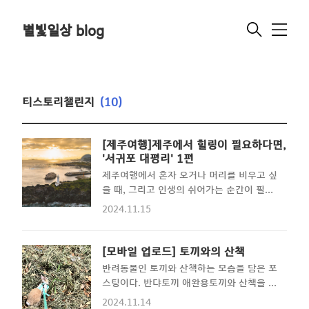
별빛일상 blog
메
뉴
티스토리챌린지
(10)
[제주여행]제주에서 힐링이 필요하다면,
'서귀포 대평리' 1편
제주여행에서 혼자 오거나 머리를 비우고 싶
을 때, 그리고 인생의 쉬어가는 순간이 필요
할 때가 있다. 올레길을 걸어봐도 좋지만 때
2024.11.15
로는 장소 자체가 주는 안정감과 힐링이 있
다. 이번 포스팅을 통해 서귀포 대평리에서
의 셀프 힐링 시간을 가져보도록 한다. 인
[모바일 업로드] 토끼와의 산책
생의 파도가 칠 때... 제주의 매력 중의 하
반려동물인 토끼와 산책하는 모습을 담은 포
나라고 한다면 화려함과 수수함, 그리고 외
스팅이다. 반댜토끼 애완용토끼와 산책을 궁
부 세계와의 떨어짐.. 그 모든 매력을 함께
금해하는 사람들을 위한 포스팅이다.오늘의
2024.11.14
할 수 있기 때문이 아닐까 생각해 본다. 그래