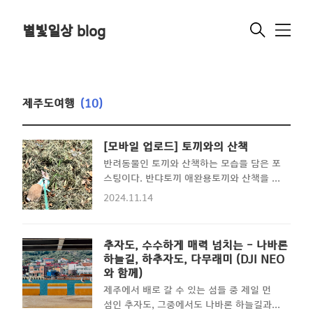
별빛일상 blog
메
뉴
제주도여행
(10)
[모바일 업로드] 토끼와의 산책
반려동물인 토끼와 산책하는 모습을 담은 포
스팅이다. 반댜토끼 애완용토끼와 산책을 궁
금해하는 사람들을 위한 포스팅이다.오늘의
2024.11.14
포스팅은 밖에 나와있는 관계로 간단히 스마
트폰을 이용해서 업로드 해보고자한다.토끼
는 과연 산책을 좋아하는가?토끼는 기본적
추자도, 수수하게 매력 넘치는 - 나바론
으로 움직이는 것을 매우 좋아하는 동물이다
하늘길, 하추자도, 다무래미 (DJI NEO
😆 애초에 발달한 기다린 발바닥과 민첩한
와 함께)
몸놀림이 그것을 증명한다.그렇다면 제주의
제주에서 배로 갈 수 있는 섬들 중 제일 먼
토끼가 갖춰야 할 덕목은 무엇일까?! 바로
섬인 추자도, 그중에서도 나바론 하늘길과
바다의 냄새와 파도소리에 익숙해져야 한다