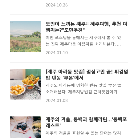
하추자도에 대한 리뷰이다. 나바론 하늘길
고 생각한다...ㅋㅋ 바다.. 그리고 토끼..?아
2024.10.26
올라가는 과정 그리고 바이크를 타면서 다닌
직까지 나의 폰 메인 화면인 장면이다 ...ㅋ
하추자도와 다무래미라는 섬 속의 섬을 찾아
ㅋ반려동물이긴 하지만 객체상 먹이사슬 최
가 본다. 추자도 여행에 대한 팁을 원하는 사
도민이 느끼는 제주:: 제주여행, 추천 여
하위인 초식동물들이기에.. 다른 사람으로부
람에겐 도움 되는 글이길 바란다. 추자도의
행지는?"도민추천"
터 보호하려고 한다기 보다는 다른 동물들로
아침,그리고 추자도에서의 두번째 날이다.
부터 보호하려고 하네스(몸줄)과 리드 줄을
이번 포스팅을 통해서는 제주에서 볼 수 있
한순간 한순간이 소중하다. 그렇기에 늦잠을
사용..
는 진짜 제주다운 여행지를 소개해본다. 평
자기보다는 일찍 일어나 일출을 바라보기로
범함과는 다른 제주만의 여행지는 과연 어디
2024.01.10
마음먹었다. 아침의 푸르스름하고 습한 기운
일까? 1_제주올레길 에이, 또 여기야?라고
이 방 안에 스며든 순간 나는 깨어났다. 일출
생각할 수도 있지만, 진짜로 걸어본 사람은
시간 30분 전이다. 어차피 아무도 쳐다보지
몇 안된다고 확신할 수 있다..!! 여행의 목적
[제주 아라동 맛집] 점심고민 끝! 튀김덮
않을 것 이기에 세수만 한 채로 바로 바깥으
에 제일 맞는 코스라고 생각한다. 개인적으
밥 텐동 '부온'에서
로 나갔다.... 추자도에서 제일 높은 언덕으
로는 대중교통이 용이한 코스(6~9코스)를
제주도 아라동에 위치한 텐동 맛집 '부온'을
로 올라가서 새로 산 드론을 날려본다. 가벼
이용하면 시작부터 끝까지 갔을 때 다시 원
소개해본다. 제주지방법원 근처맛집이기도
운 녀석이라 그래서인지..
점으로 돌아오는 버스를 쉽게 발견할 수 있
한 이곳은 일본식 튀김덮밥과 소바를 파는
2024.01.08
다. 비 오는 날씨를 제외하곤 모든 날씨에 추
곳으로써 다찌석(일자형 탁자)이 있기 때문
천할 수 있다..!! 개인적으로는 7코스를 추
에 혼밥 하기도 너무나도 좋은 곳이다. 제주
천한다. 여러 올레길을 걸어보았지만 이 코
속의 맛집, 그리고 일본식 맛집을 원한다면
제주의 겨울, 동백과 함께라면...'동백포
스만 3번은 넘게 걸어본 것 같다. 볼거리, 즐
바로 이곳, 부온을 추천해 본다. Contents
레스트'
길거리가 많은 코스이며 클머리에서도 말했
제주 속의 튀김, 소바 오늘도 점심으로 혹은
제주의 겨울을 표현할 수 있는 단어는 많지
듯이 끝까지 가게 되면 출발점으로 되돌아오
저녁으로 무엇을 먹을지 걱정되는가? 만약