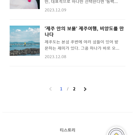
만, 대표적으로 하나만 선택한다면 '동백
는 버스가 있으니 자동차로 여행..
읽으시는 분이 제주도에 여행 왔다면, 그리
꽃'이라고 할 수 있겠다. 제주의 자연과 함께
2023.12.09
고 마침! 제주시청을 지나갈 일이 있다면?
겨울의 제주를 빛나게 해주는 동백꽃. 이번
혹은 서귀포에서 제주시로 넘어오는 길이라
글에서는 동백꽃을 숲으로 만들어 놓은 '동
면? 오늘 소개할 이곳, 아라동에 위치한 부
백포레스트'를 소개해본다. Contents 겨울
'제주 안의 보물' 제주여행, 비양도를 만
온텐동이 당신에게 딱 맞는 음식점이다. 튀
의 제주를 만나다. 날씨가 추워지고 있는 요
나다
김을 싫어한다면, 소바를 먹으면 되고 따듯
즘 (사실, 제주는 지금 낮기온 23도라서 겨
제주도는 본섬 주변에 여러 섬들이 있어 방
한 게 싫으면 차게 먹어도 된다. 냉/온 소바
울이라고 말할 수 없다..!!!) 제주의 나무들
문하는 재미가 있다. 그중 하나가 바로 오늘
와 텐동, 그리고 술 한잔을 ..
과 꽃들은 점점 겨울철 맞이를 하고 있다. 제
소개할 비양도이다. 배로 약 10분 정도면 도
2023.12.08
주의 사진가들은 겨울이 되면 겨울철에만 볼
착할 수 있는 비양도는 의외로 방문하는 사
수 있는 그 무언가를 찾곤 하는데, 대표적인
람이 적어 한적하게 걸을 수 있는 공간이기
꽃이 이번 포스트를 통해 소개할 '동백꽃'이
도 하다. 크지는 않지만 매력적인 섬을 소개
다. 동백꽃은 아열대기후가 아니면 보기 힘
한다. Contents 의외로 방문객이 적은 보물
든 꽃이라서 남해안 중에서도 주로 전라남도
섬 제주도 하면 무엇이 떠오르는가? 돌하르
1
2
지역 혹은 제주에서만 볼 수 있다고 한다. 흰
방 , 감귤 그리고 바다 정도이지 않을까? 제
설경 사이에 빨..
주도는 한국인들 뿐만 아니라 외국인들에게
도 점점 알려지고 있어 온 세계 사람들이 좋
아하는 섬으로 탈바꿈하고 있다. 이 섬을 그
토록 매력적이게 만드는 매력 포인트 중 하
나가 바로 주변 섬들이다. 비록 무인도도 많
티스토리
고 일반 관광객을 받지 않는 섬들도 있지만