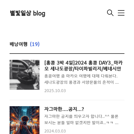
별빛일상 blog
메
뉴
배낭여행
(19)
[홍콩 3박 4일]2024 홍콩 DAY3_마카
오 세나도광장/타이파빌리지/베네시안
홍콩여행 중 마카오 여행에 대해 다뤄본다.
세나도광장의 풍경과 서양문물의 흔적이 있
는 타이파빌리지 그리고 베네시안 호텔 지하
2025.10.03
에 대해서 포스팅해본다. 처음 여행하는 사
람들이나 마카오여행에 대해 알고 싶은 사람
들에게 도움되는 글이다. 즐거운 산책, 세나
자그마한....공지...?
도 광장 주변 밥도 먹었으니 주변을 산책해
자그마한 공지를 띄우고자 합니다..^^ 물론
본다. 웡치케이가 위치한 곳이 세나도 광장
보시는 분들 얼마 없겠지만 말이죠..ㅋㅋ 여
주변이기 때문에 구경하기에도 매우 좋은 공
행을 테마로 한 블로거로써의 의무를 충실히
2024.03.03
간이다. 사실 광장 자체는 그냥 넓은 공간일