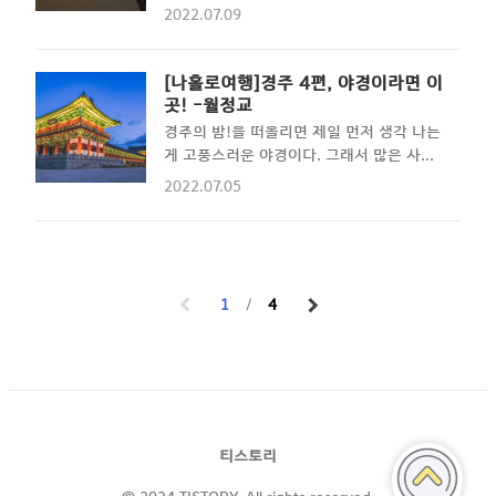
바라보는 하늘이 우중충해보였다. 날씨가 계
2022.07.09
다녀오면 자꾸 다녀오고 싶고 일 할때마다
속 맑았으면 참 좋았겠지만 여행 내내 날씨
생각나기도 하고 못가면 금단증상이 있다.
가 좋을 수만은 없는 점. 요즘 시대의 특징이
손이 떨린다..!! 집중이 안된다...!! 그리고,
무엇인가? 스마트폰이면 다 되는 세상 아닌
[나홀로여행]경주 4편, 야경이라면 이
어느새 내 손은 항공기 예매 버튼을 누르고
가? 그래서 여행 전에 미리 날씨정보를 검색
곳! -월정교
있다. 물론 여행은 어떻게보면 즐거운 중독
해서 비가 올지는 알고 있었지만... 막상 창
경주의 밤!을 떠올리면 제일 먼저 생각 나는
이긴 하지만 말이다. 그래서 일을 열심히 해
밖을 바라보니 이건, 그냥 비가 아니라 폭우
게 고풍스러운 야경이다. 그래서 많은 사람
서 차곡차..
다 폭우...!!우산을 쓰더라도 엄청나게 비를
들이 무더운 날씨임에도 불구하고 아쉬운 밤
2022.07.05
맞을 각오가 필요한 날씨다. 여행을 할 때는
을 달래기 위해 거리로, 그리고 다리가 있는
최대한 짐을 줄여야 하기때문에 운동화 외에
강가로 쏟아져 나왔다. 그 중에 유명한 다리
다른 신발은 준비하지 않았다. 그래서 운동
월정교를 소개해본다. 월정교는 춘향교와 함
화 위에 신을 수 있는 고무 장화(...라고 하고
께 신라 제35대 경덕왕 19년(760년)에 축
덧신이라 읽는다.)를 장착해준다. 조금 미끄
조된 것으로 삼국사기에 기록되어 있다. 월
1
4
럽기는 하지만 운동화가 젖는것 보단 훨씬
정교를 만든 이유는 월성 남쪽 강 건너에 관
낫다는 생각이었..
아가 있었기 때문이라는 설이 있다고 한다.
고려 제25대 출영왕 6년(1280년)에 경주
부 유수 노경론이 중수한 사실이 기록되어
있는 것으로 보아 약 520년간 건재했지만,
이후 어느 시기에 민란이나 전쟁 등으로 불
티스토리
타 무너진 것으로 추정된다. 이후 2004년
부터 본격적인 복원 논의가 이어졌는데 경주