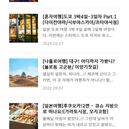
하기 위해(원래 여행 좋아하기도 하지만요)
뿐 딱히 볼거리는 없다. 주변에 위치한 가게
4일간 홍콩으로 여행을 다녀오고자 합니
들에 들어가 쇼핑하는 정도의 재미랄까나..?
다..!! 유럽 여행때도 그랬듯이, 인터넷 속도
[혼자여행]도쿄 3박4일-3일차 Part.1
쇼핑을 별로 좋아하지 않는 나의 입장에서는
는 대한민국이 최고여서 아마 홍콩 현지에서
(다이칸야마/시부야스카이/츠타야서점)
별로 매력적이진 않았다. 대신에 구글지도를
포스팅은 힘들듯 하니, 다녀와서 열심히 포
끄고 그냥 마음이 이끄는대로 골목길 탐방을
일본 도쿄 여행 3박 4일 중에 3일째 여정이
스팅을 이어나가 보겠습니다..^^ (따라서 5
해보기로 결정했다. 여행의 묘미 중 하나는
다. 이번에는 스타벅스 도쿄 리저브 로스터
일 정도 포스팅이 없을 예정입니다!! ) P.S.
때로는 예상치 못한 놀라..
리 와 고항야잇신 그리고 도쿄 근교 도시인
홍콩에서 가봐야할 곳들 아시는 부분 있으시
2024.02.17
다이칸야마, 시부야 스카이를 방문해 본다.
면 추천 받습니다..!!! 감사합니다
도쿄 혼자여행 예정이거나 배낭여행인 경우,
도쿄가 볼만한 곳을 찾는다면 이 포스팅을
[나홀로여행] 대구! 어디까지 가봤니?
참고하라. HTML 삽입 미리보기할 수 없는
(불로동 고군분/ 이양기찻길)
소스 1_날씨가 문제다. 항상 날씨가 문제다.
열심히 일한자, 떠나라...!! 제주에 산다고 그
이미 알고는 있었지만 비가 생각보다 많이
러면, 이 곳 자체가 여행지가 아니냐!! 할수
내린다. 현지에서 조달할 수 있는 거는 그 나
있지만, 막상 여기에 살아보면 꼭 그렇지도
2022.09.07
라에서 사는 것을 원칙으로 하기에 우산은
않다. 마치 하와이에 사는 사람들이 맨날 하
전 날에 미리 돈키호테에서 구매했다. 이 글
와이에 산다고 새로운 기분이 매일 드는 것
을 읽는 분들은 필자같은 실수 하지 마시길
이 아니듯이 말이다. 그래서 나는 가끔 아니
[일본여행]후쿠오카!2편 - 큐슈 지방으
바란다. 다이소에 익숙해진 가격을 생각했다
자주, 다른 지역으로의 여행을 떠난다. 진짜
로 떠나요!(가라토시장, 모지코항)
가 큰코다쳤다. 아무리 싼 얇은 우산도 환율
로 휴가가 짧을 때는 서귀포로 가서 올레길
둘째날 아침이 밝았다..!! 그런데 날씨가 이
고려해도 만원이 넘는다..ㅠㅠ 여행의 세번
을 걷기만해도 좋긴 하지 말이다. 그래서, 나
상하다 밖에는 비가 내리고 있었고 창밖으로
째 날이 시작되었다. 이번..
는 감히 말한다. "여행은 중독이다!!" 한번