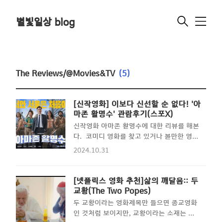
별빛일상 blog
메
뉴
The Reviews/@Movies&TV
(5)
[신작영화] 이보다 신선할 순 없다! '아
마존 활명수' 관람후기(스포X)
신작영화 아마존 활명수에 대한 리뷰를 해본
다. 코미디 영화를 찾고 있거나 볼만한 영
화, 재미있는 영화를 찾고 있는 사람들에게
2024.10.31
도움이 되는 포스팅이라고 할 수 있다. 오
랜만에 영화관을... 요즘엔 정말 재미있는 영
화가 별로 나오지 않는 시대이다. 정확히 말
[넷플릭스 영화 추천]삶의 깨달음:: 두
하자면 내 취향의 영화가 나오질 않아서 애
교황(The Two Popes)
매한 영화는 그냥 기다렸다가 인터넷이나 넷
두 교황이라는 영화제목만 들으면 종교영화
플릭스로 풀릴 때까지 기다리는 편이다. 최
인 것처럼 보이지만, 교황이라는 소재는 단
근 개봉한 '조커 2'도 뭔가 엄청난 실망인 영