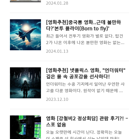
순히 인간성을 보여주기 위한 수단일 뿐이었
2024.01.28
화였기에 기대도 하지 않았는데... 우연히 회
다. 실제 교황 베네딕토 16세와 프란치스코
사복지의 일환으로 직원들 위한 행사로 영화
교황의 실화를 각색한 영화로써, 추천할만한
관 상영관을 통째로 빌려서 함께 보는 행사
영화이다. Contents 영화 두 교황(The
[영화추천]중국뽕 영화..근데 볼만하
에 참석하게 되었다. 영화를 보기 전에 알았
Two Popes) 정보 및 줄거리 ●감독:: 페르
다?'본투 플라이(Born to fly)'
던 사실은 류승룡 주연의 코미디 영화라는
난도 메이렐레스 ●각본:: 앤서니 매카튼 ●
최근 들어서 전투기 영화가 별로 없다. 탑건
사실이다. 코미디에서 한번 성공한적 있는
원작:: 앤서니 매카튼의 연극 "The Pope"
2가 나온 이후에 나온 볼만한 영화는 없는
"극한직업"이란 영화에 주연..
●출연:: 앤서니 홉킨스(베네딕토 교황), 조
데, 이번에 추천할 중국영화 본 투 플라이는
2024.01.13
너선 프라이스(프란치스코 교황) 등 ●상영
중국뽕이 들어가 있긴 하지만 나름 재미가
시간:: 125분 ●제작사:: Netflix ● 줄거
있는 영화이다. 테스트 파일럿의 일대기를
리:: 교회의 방향성에 실망한 베르골리오 추
그린 영화 본 투 플라이를 추천해 본다.
[영화추천] 넷플릭스 영화, "언더워터"
기경(조나단 프라이스)은 2012년 교황 베
Contents 우연히, 영화를 접하다! 요즘에는
깊은 물 속 공포감을 선사하다!
네딕토 교황(앤서니 홉킨스)으로부터 퇴임
영화를 영화관에 가서 보게 되는 일이 거의
언더워터는 수중 기지에서 일어난 우연한 사
을 허락해 줄 것을 요청합니다. 그 대신에,
없다. 흥미를 느끼는 영화가 없는 영향도 있
고를 다룬 영화이다. 원작이 없기 때문에 영
내향..
지만 영화관의 관람가격이 높아진 것도 한몫
화 작가가 직접 각본을 쓴 것이 특징인 작품
2023.12.10
을 한다. 그래서 보통 퇴근하고 인터넷으로
이다. 30일 동안 해저 시추 시설에서 엄청난
받은 영화들을 저녁식사와 함께 보는 것이
압력을 견디며 바다의 밑바닥을 뚫어야 하는
요즘의 일상이 되어버렸다. 필자는 평상시에
캐플러 기지의 대원들. 어느 날, 큰 지진으로
영화 [강철비2 정상회담] 관람 후기?! -
비행기 관련된 영화나 다큐멘터리를 좋아하
콘크리트 구조물을 뚫고 급류가 들이닥쳐 기
스포 없음
는 편인데 최근 들어서는 전투기를 소재로
지는 순식간에 파괴되고 대혼란이 일어난다.
오늘 오랫만에 시간이 난다. 정확히는 오늘
한 영화를 보기 힘들어졌다. 가장 최근에 본
갑작스러운 대재앙 속에서 가까스로 살아남
이 스케줄 상 회사에서 쉬는 날인데 마침! 오