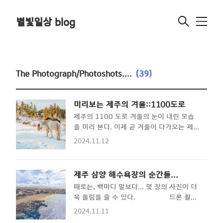
별빛일상 blog
메
뉴
The Photograph/Photoshots....
(39)
미리보는 제주의 겨울::1100도로
제주의 1100 도로 겨울의 눈이 내린 모습
을 미리 본다. 이제 곧 겨울이 다가오는 제주
의 모습을 미리 볼 수 있는 기회인 포스팅을
2024.11.12
통해 겨울의 추운 기운을 느껴본다. - 테
마 1. 제주의 조랑말 - 1100 도로로 올라
가는 길... 제주의 겨울말들이 나의 시선을
제주 삼양 해수욕장의 순간들...
끈다. 어디가유...? 하고 물어보는 듯한 우수
때로는, 백마디 말보다... 몇 장의 사진이 더
에 찬 눈빛을 보이는 녀석... 다녀올
욱 울림을 줄 수 있다. 드론 촬영
께...!! - 테마 2. 1100 도로 휴게소 - 제
영상모음 아래 글도 같이 보면 좋아요!
주의 1100 도로 휴게소는 눈만 내리면 항
2024.11.11
⋰˚☆ 추자도, 제주의 숨겨진 보물 - 후포해
상 많은 관광객들로 자리가 빽빽하다. 물론,