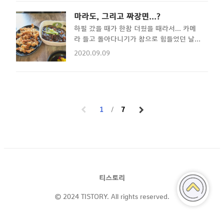
뿐입니다. 제주대 벚꽃거리를 올라가보니,
옅은 안개가 껴있습니다. 나름 운치있어 보
마라도, 그리고 짜장면...?
입니다.. 우산 위에도 벚꽃이 앉아있네
하필 갔을 때가 한참 더웠을 때라서... 카메
요...^^
라 들고 돌아다니기가 참으로 힘들었던 날이
었습니다. 체감온도 35도의 날씨에 마스크
2020.09.09
까지 쓰고 돌아다니느라 힘들었지만, 덕분에
쉬느라 짜장면 집은 많이 돌아다녔었네요...
맛은 크게 차이가 없었습니다. 그냥 가다가
땡기는데 들어가시면 될 거 같아요!
1
7
티스토리
© 2024 TISTORY. All rights reserved.