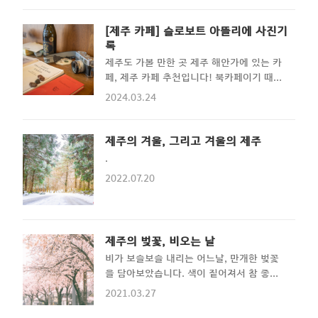
변의 일몰제주 속에 숨겨진 소중한 섬. 추자
제주 도민들도 올라간다. 그저 바라만 보고
도에 대하여 포스팅해 본다. 특히나 이번 포
있어도 마음이 푸근해지는 장소이기에 눈이
[제주 카페] 슬로보트 아뜰리에 사진기
스팅에서는 추자도의 일몰사진과 영상을 담
내릴 때는 못 올라가지만, 눈이 내린 다음날
록
아보았다. 추자도여행을 준비하고 있는 분들
은 갈 수 있는 공간이다. - 테마 3. 1100
제주도 가볼 만한 곳 제주 해안가에 있는 카
에게 좋은 도움이 되었으면starwise.kr 산
도로 가는 길.. 오는 길....
페, 제주 카페 추천입니다! 북카페이기 때문
다는 것은, 기록이다.기억을 걷는 시간 오늘
에 조용히 책 읽기 좋습니다. "제주의 사진
하루도 잘 살아있다. 그런데, 이 '현재'라는
2024.03.24
카페" 슬로보트 아뜰리에 제주특별자치도
녀석은 순식간에 '과거'가 되어버리고 내 기
제주시 애월읍 하귀2길 46-16 영업시간::
억 속에만 남게 된다. 지겨운 일상이 지나갈
매일 10:00 ~ 19:00
제주의 겨울, 그리고 겨울의 제주
때도 있지만, 때로는 기억하고 싶은
www.instagram.com/slowboat_atelier
starwise.kr starwise.kr무단도용, 불법
.
이 공간에서는 조용히 책을 읽어도 되고, 커
재배포..
2022.07.20
피의 맛을 감상해도 좋습니다. 시그니처 커
피는 꼭 드셔보시길 바랍니다. 이 카테리고
의 글은 사진만 올립니다..^^ 정식 리뷰는
따로 할 예정입니다~ 아래 글도 같이 보면
제주의 벚꽃, 비오는 날
좋아요! ⋰˚☆ [제주카페 추천] 제주바다와
멋진 순간을 보낼수 있는:: 카페 시로코
비가 보슬보슬 내리는 어느날, 만개한 벚꽃
(siroco) 제주도 카페를 소개해본다. 제주
을 담아보았습니다. 색이 짙어져서 참 좋습
공항 근처 카페이고 제주시 해안도로에 위치
니다. 나무 사이로 보이는 벚꽃, 그리고 길...
2021.03.27
해 있는 카페 '시..
이제 동백은 지고, 유채꽃과 벚꽃만이 보일