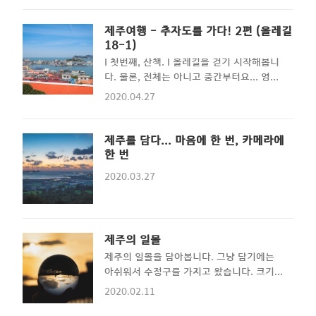
한 상태로... 아침밥을 먹는다...우와....맛있
이라고 하는데 여름엔 수영도 할 수 있을거
다... 아주 맛 좋은 맛은 아니지만 단백한 맛
같다. 4. 해변 근처에 사진 갤러리가 있어서
제주여행 - 추자도를 가다! 2편 (올레길
이 좋다. 역시나 거의 모든 반찬이 해산
추자도의 모습들을 사진으로 만나볼 수 있
18-1)
물...!! 미역....김....생선...등등등..... 맛있게
다. 5. 걸어서 5분이면 나바론 하늘길 입구
I 첫번째, 산책. I 올레길을 걷기 시작해봅니
먹고 뒹굴뒹굴 하다가 집 바로 앞에가 나바
나온다. 아.....너무 홍보같..
다. 물론, 전체는 아니고 중간부터요... 영흥
론 하늘길 입구이길래 도저어어언!! 뭐, 한
리 마을을 지나 올레길 표시가 있는 길들을
라산도 올라가는데 추자도가 높아봤자 얼마
2020.04.27
따라서 올라가다보니 오르막이 보이고.... 잠
나 높겠냐는 생각으로 올라갔다. 입구부터
시 숨을 돌리려 뒤를 바라보니, 상추자도의
가파르게 올라가기 시작했는데, 나는 허벅지
마을 모습이 한 눈에 들어옵니다. 여기서부
제주를 담다... 마음에 한 번, 카메라에
가 발달해서 그런지 별로 안힘들다.. 날씨도
터는 조금 올라가야 합니다. 물론, 아주 가파
한 번
적당히 선선하고 마침 구름이 껴서 햇빛도
른건 아니구요... 상추자도에서 제일 높은 언
없어 덥지도 않았다. 올라가면서 마음..
2020.03.27
덕을 올라가는 길이여서 운동화는 필수입니
다. 나뭇잎을 바삭바삭 밟고 가면서 올라가
다보면 등대가 보입니다. 여기가 추자도입니
다! 하고 알려주는 항로지표안내소 라고 합
제주의 일몰
니다. 원래는 전망대가 있어서 건물 안으로
들어가볼 수 있는 공간 같던데... 코로나 사
제주의 일몰을 담아봅니다. 그냥 담기에는
태 때문에 이 때는 들어갈 수가 없었습니다.
아쉬워서 수정구를 가지고 왔습니다. 크기가
그래도 등대 주변에 조성된 공원같은 곳은
작으면 그만큼 가벼워지지만, 그 안에 담기
2020.02.11
들어갈 수 있었습니다...
는 모습도 가벼워지기에 일부러 조금 크고