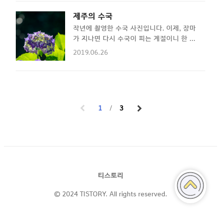
무거운 수정구를 구해왔습니다. 그리고 어느
날, 일기예보에는 구름 많음이라고 되어 있
제주의 수국
었지만, 기상청 위성사진을 보며 구름의 이
작년에 촬영한 수국 사진입니다. 이제, 장마
동 모습을 보던 저는 발견합니다. '오늘이 그
가 지나면 다시 수국이 피는 계절이니 한 번
날이다! 사진 잘나오는 날!' 그래서 바로 이
더 도전해 보려 합니다.
호 해수욕장으로 달려갑니다. 막상 해수욕장
2019.06.26
에 가면 밋밋합니다. 그런데 해소욕장 옆에
방파제를 가면 그 유명한 말 등대와 함께 멋
진 풍경이 펼쳐집니다. 이렇게 말이죠... (훗)
물론, 사진을 약간 만지긴 했습니다만, 실제
로 눈에 담기는 풍경은 훨씬 장관이였습니
1
3
다. 역시 일몰 사진은 아주 맑은 하늘보다는
구름이 적당히 있는 게 제일..
티스토리
© 2024 TISTORY. All rights reserved.