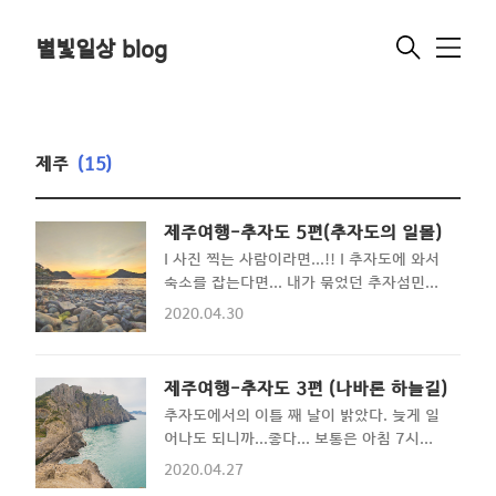
별빛일상 blog
메
뉴
제주
(15)
제주여행-추자도 5편(추자도의 일몰)
I 사진 찍는 사람이라면...!! I 추자도에 와서
숙소를 잡는다면... 내가 묶었던 추자섬민박
집(현재 이름:: 후포고여사민박) (여기여기)
2020.04.30
추천한다. 홍보 부탁 받은건 아니고... 위치
적으로 너무나도 좋아서이다. 물론 밥도 맛
있고... 장점을 몇가지 꼽자면... 1. 배시간
제주여행-추자도 3편 (나바론 하늘길)
알려주면 픽업오신다. (갈 때는 알아서..ㅎ
추자도에서의 이틀 째 날이 밝았다. 늦게 일
그래서 상추자로 오시는 분 추천) 2. 위치가
어나도 되니까...좋다... 보통은 아침 7시에
너무너무 좋다. 10분만 걸으면 상추자 시내
일어났는데... 아, 물론 밥시간이 있어서 8시
+ 올레길 시작점이고... 3. 바로 앞에 정말정
2020.04.27
에 눈 부시시 한 상태로...머리카락은 만세!
말 일몰이 멋진 해변가가 있다. "후포해변"