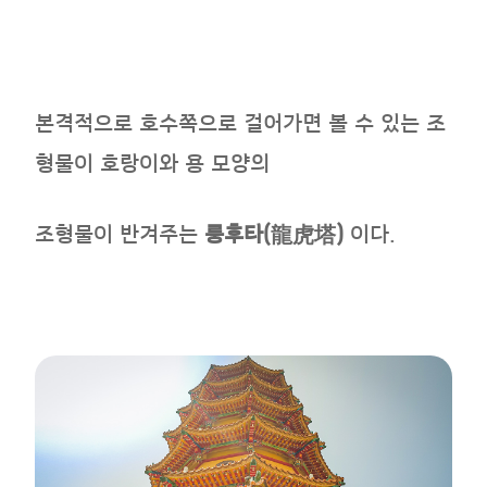
본격적으로 호수쪽으로 걸어가면 볼 수 있는 조
형물이 호랑이와 용 모양의
조형물이 반겨주는
룽후타(
龍虎塔)
이다.