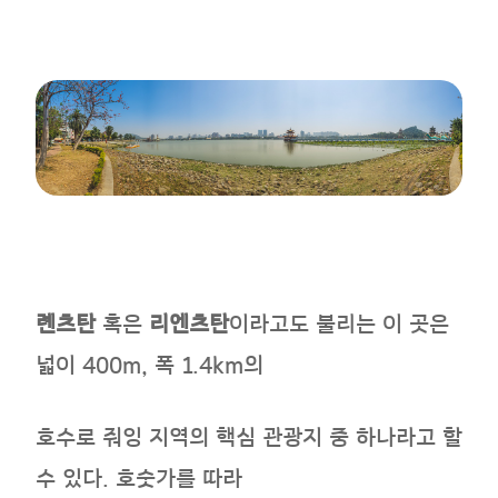
롄츠탄
혹은
리엔츠탄
이라고도 불리는 이 곳은
넓이 400m, 폭 1.4km의
호수로 줘잉 지역의 핵심 관광지 중 하나라고 할
수 있다. 호숫가를 따라