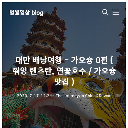
별빛일상 blog
메
뉴
대만 배낭여행 - 가오슝 0편 (
쭤잉 롄츠탄, 연꽃호수 / 가오슝
맛집 )
2020. 7. 17. 12:24
ㆍ
The Journey/in China&Taiwan