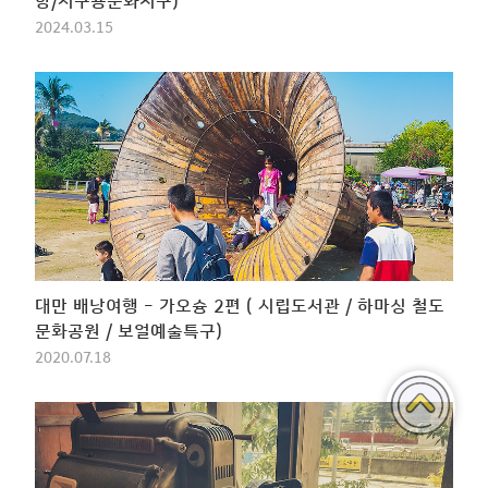
항/서구룡문화지구)
2024.03.15
대만 배낭여행 - 가오슝 2편 ( 시립도서관 / 하마싱 철도
문화공원 / 보얼예술특구)
2020.07.18