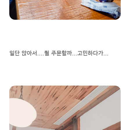
일단 앉아서....뭘 주문할까...고민하다가...