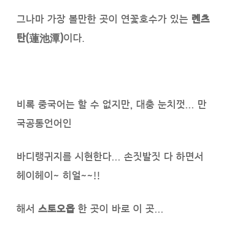
그나마 가장 볼만한 곳이 연꽃호수가 있는
롄츠
탄(
蓮池潭)
이다.
비록 중국어는 할 수 없지만, 대충 눈치껏... 만
국공통언어인
바디랭귀지를 시현한다... 손짓발짓 다 하면서
헤이헤이~ 히얼~~!!
해서
스토오옵
한 곳이 바로 이 곳...