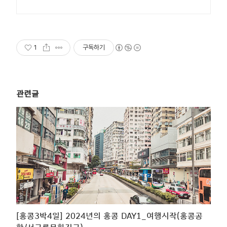
1
구독하기
관련글
[홍콩3박4일] 2024년의 홍콩 DAY1_여행시작(홍콩공