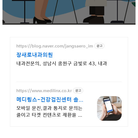
https://blog.naver.com/jangsaero_im
광고
장새로내과의원
내과전문의, 성남시 중원구 금빛로 43, 내과
https://www.medilinx.co.kr
광고
메디링스-건강검진센터 솔루
션
모바일 문진,결과 통지로 문의는
줄이고 타겟 컨텐츠로 재환을 자
동 유도 됩니다.
오늘 블로그를 통하여 건강검진 때 받았던 MRI